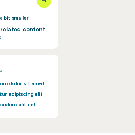
 a bit smaller
a related content
e
s
um dolor sit amet
ur adipiscing elit
endum elit est