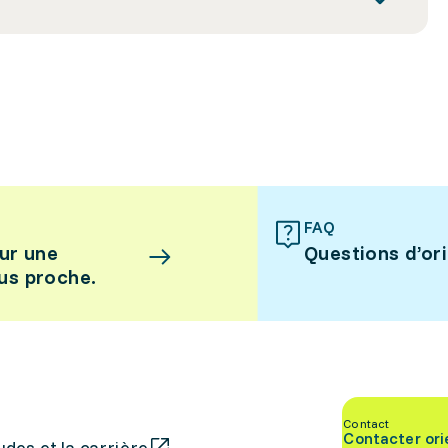
FAQ
ur une
Questions d’or
lus proche.
Contact
Contacter ori
des et la carrière