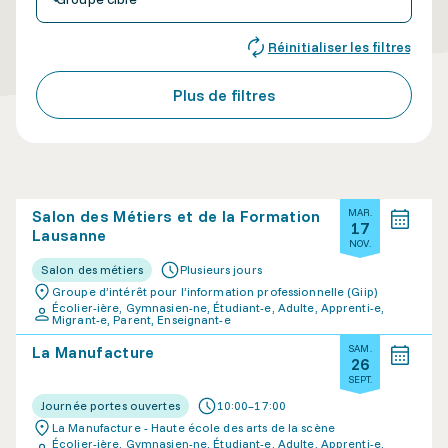
Réinitialiser les filtres
Plus de filtres
Salon des Métiers et de la Formation
MAR.
17
Lausanne
NOV.
Salon des métiers
Plusieurs jours
Groupe d’intérêt pour l’information professionnelle (Giip)
Écolier-ière, Gymnasien-ne, Étudiant-e, Adulte, Apprenti-e,
Migrant-e, Parent, Enseignant-e
La Manufacture
SAM.
26
SEPT.
Journée portes ouvertes
10:00–17:00
La Manufacture - Haute école des arts de la scène
Écolier-ière, Gymnasien-ne, Étudiant-e, Adulte, Apprenti-e,