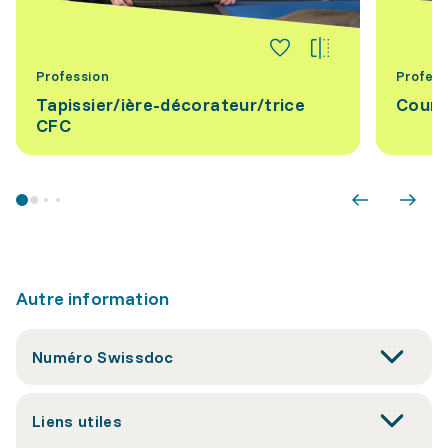
Profession
Profess
Tapissier/ière-décorateur/trice
Court
CFC
Autre information
Numéro Swissdoc
Liens utiles