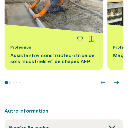
Profession
Profess
Assistant/e-constructeur/trice de
Maçon
sols industriels et de chapes AFP
Autre information
Numéro Swissdoc