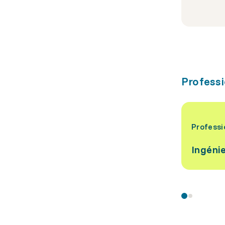
Professi
Professi
Ingéni