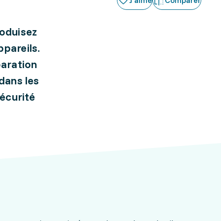
J'aime
Comparer
roduisez
ppareils.
paration
 dans les
sécurité