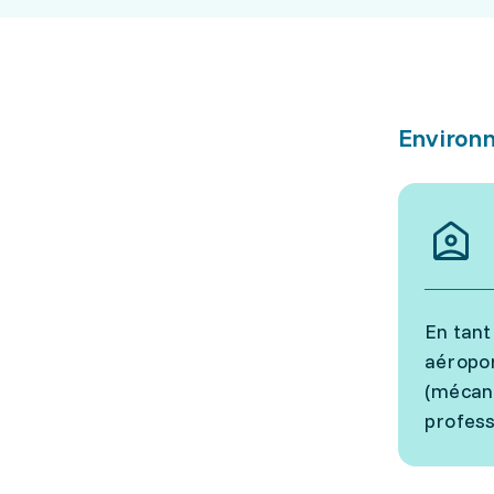
Environn
En tant
aéropor
(mécani
profess