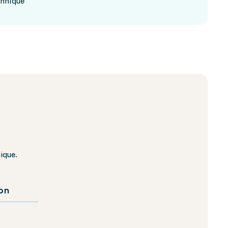
chnique
ique.
ion