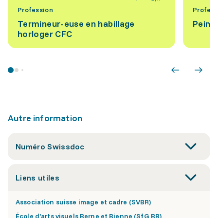
Profession
Profess
Termineur-euse en habillage
Peintr
horloger CFC
Autre information
Numéro Swissdoc
Liens utiles
Association suisse image et cadre (SVBR)
École d'arts visuels Berne et Bienne (SfG BB)