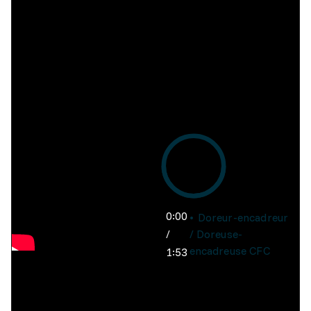
0:00
Doreur-encadreur
/
/ Doreuse-
encadreuse CFC
1:53