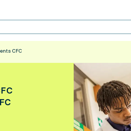
ments CFC
CFC
CFC