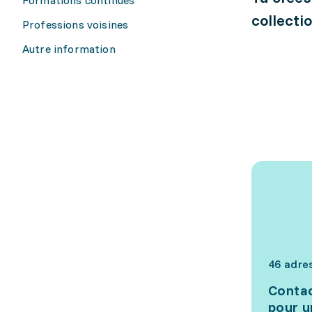
collectio
Professions voisines
Autre information
46 adre
Contac
pour u