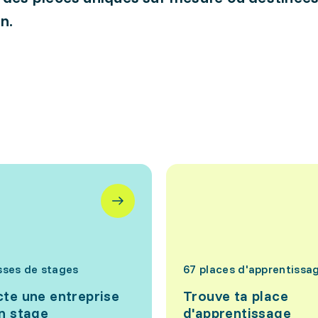
n.
sses de stages
67 places d'apprentissa
te une entreprise
Trouve ta place
n stage
d'apprentissage