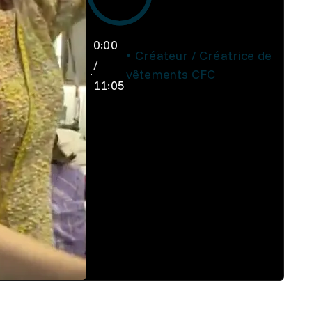
0:00
Créateur / Créatrice de
/
vêtements CFC
11:05