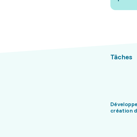
Tâches
Développ
création 