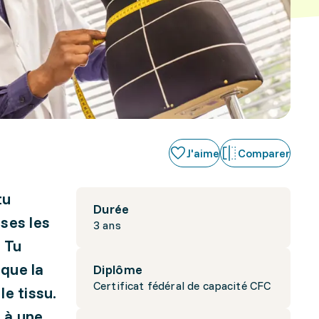
J'aime
Comparer
tu
Durée
ses les
3 ans
. Tu
 que la
Diplôme
Certificat fédéral de capacité CFC
e tissu.
 à une