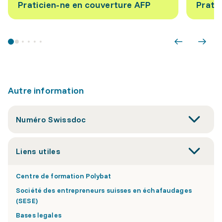
Praticien-ne en couverture AFP
Prati
Autre information
Numéro Swissdoc
Liens utiles
Centre de formation Polybat
Société des entrepreneurs suisses en échafaudages
(SESE)
Bases legales