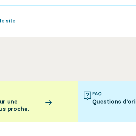
e site
FAQ
ur une
Questions d’or
lus proche.