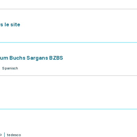
 le site
trum Buchs Sargans BZBS
Spanisch
o
tedesco