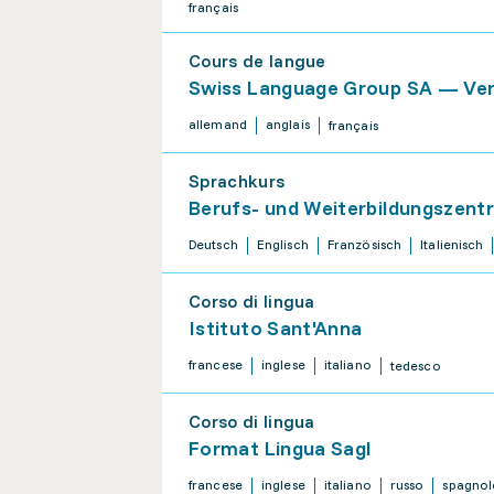
français
Cours de langue
Swiss Language Group SA — Vers
allemand
anglais
français
Sprachkurs
Berufs- und Weiterbildungszen
Deutsch
Englisch
Französisch
Italienisch
Corso di lingua
Istituto Sant'Anna
francese
inglese
italiano
tedesco
Corso di lingua
Format Lingua Sagl
francese
inglese
italiano
russo
spagnol