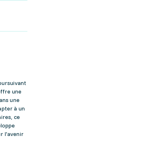
oursuivant
offre une
dans une
apter à un
ires, ce
eloppe
r l'avenir