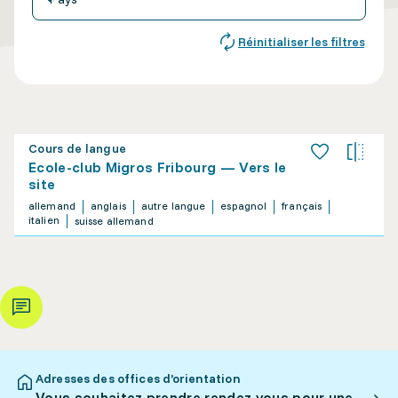
Réinitialiser les filtres
Cours de langue
Ecole-club Migros Fribourg — Vers le
site
allemand
anglais
autre langue
espagnol
français
italien
suisse allemand
Adresses des offices d’orientation
Vous souhaitez prendre rendez-vous pour une