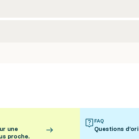
FAQ
ur une
Questions d’or
lus proche.