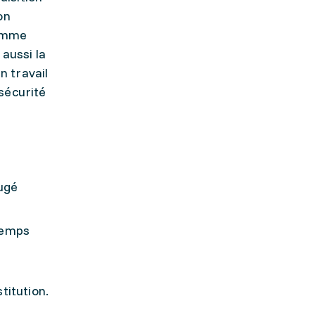
on
ramme
aussi la
n travail
sécurité
jugé
temps
stitution.