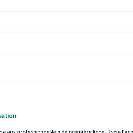
mation
e aux professionnel·le·s de première ligne. Il vise l’acq