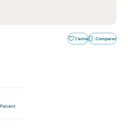
J'aime
Comparer
 Patient