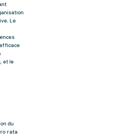
ant
ganisation
ive. Le
tences
efficace
s
 et le
ion du
ro rata