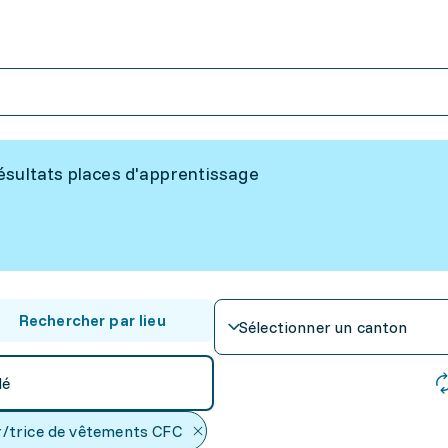
ésultats places d'apprentissage
Rechercher par lieu
Sélectionner un canton
lé
r/trice de vêtements CFC