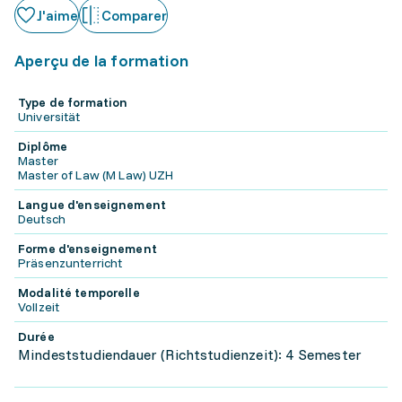
J'aime
Comparer
Aperçu de la formation
Type de formation
Universität
Diplôme
Master
Master of Law (M Law) UZH
Langue d'enseignement
Deutsch
Forme d'enseignement
Präsenzunterricht
Modalité temporelle
Vollzeit
Durée
Mindeststudiendauer (Richtstudienzeit): 4 Semester