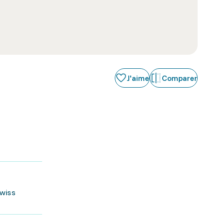
J'aime
Comparer
Swiss