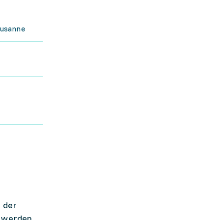
ausanne
s der
g werden