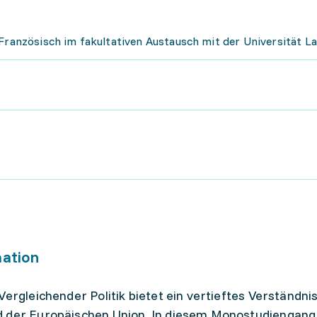
 Französisch im fakultativen Austausch mit der Universität L
mation
Vergleichender Politik bietet ein vertieftes Verständni
nd der Europäischen Union. In diesem Monostudiengan