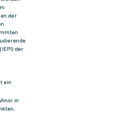
em
nen der
en
timmten
tudierende
(IEPI) der
t ein
Minor in
nkten.