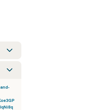
-and-
Koe3GP
UqNi8q