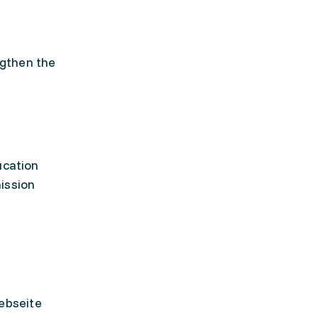
ngthen the
ucation
ission
ebseite