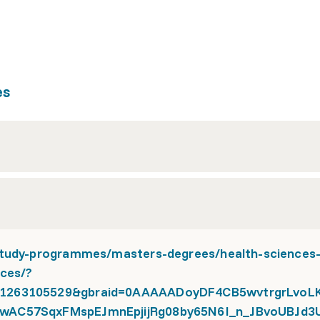
es
study-programmes/masters-degrees/health-sciences
nces/?
=1263105529&gbraid=0AAAAADoyDF4CB5wvtrgrLvoL
iwAC57SqxFMspEJmnEpjijRg08by65N6I_n_JBvoUBJd3