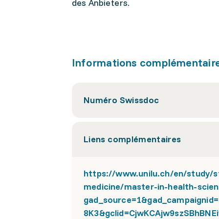
des Anbieters.
Informations complémentair
Numéro Swissdoc
Liens complémentaires
https://www.unilu.ch/en/study/
medicine/master-in-health-scie
gad_source=1&gad_campaignid
8K3&gclid=CjwKCAjw9szSBhBNE