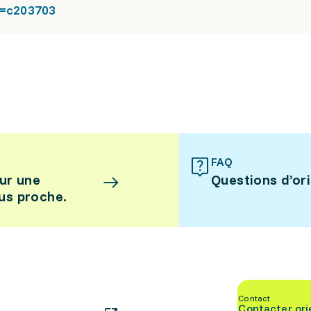
=c203703
FAQ
ur une
Questions d’or
lus proche.
Contact
Contacter ori