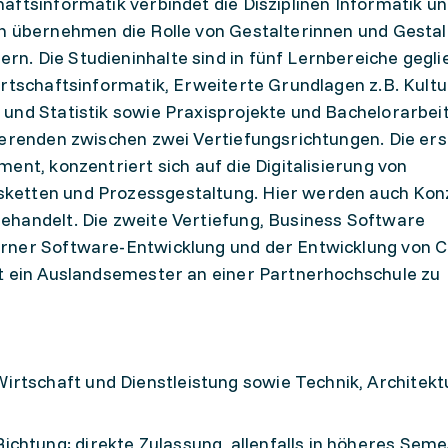
aftsinformatik verbindet die Disziplinen Informatik u
en übernehmen die Rolle von Gestalterinnen und Gesta
. Die Studieninhalte sind in fünf Lernbereiche gegli
rtschaftsinformatik, Erweiterte Grundlagen z.B. Kultu
und Statistik sowie Praxisprojekte und Bachelorarbeit
ierenden zwischen zwei Vertiefungsrichtungen. Die ers
ent, konzentriert sich auf die Digitalisierung von
ketten und Prozessgestaltung. Hier werden auch Kon
ehandelt. Die zweite Vertiefung, Business Software
rner Software-Entwicklung und der Entwicklung von C
it ein Auslandsemester an einer Partnerhochschule zu
rtschaft und Dienstleistung sowie Technik, Architektu
chtung: direkte Zulassung, allenfalls in höheres Sem