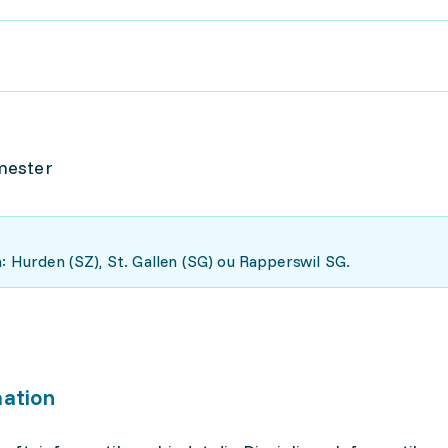
mester
n: Hurden (SZ), St. Gallen (SG) ou Rapperswil SG.
mation