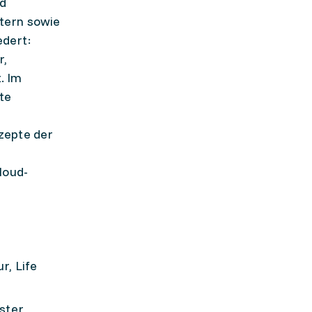
nd
ltern sowie
edert:
r,
. Im
te
zepte der
loud-
r, Life
ester