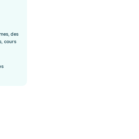
ômes, des
, cours
es