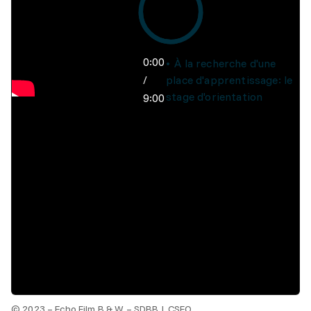
0:00
À la recherche d'une
/
place d'apprentissage: le
stage d'orientation
9:00
© 2023 – Echo Film B & W – SDBB | CSFO