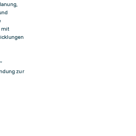
lanung,
und
e
 mit
wicklungen
”
indung zur