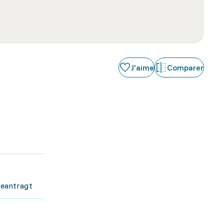
J'aime
Comparer
beantragt