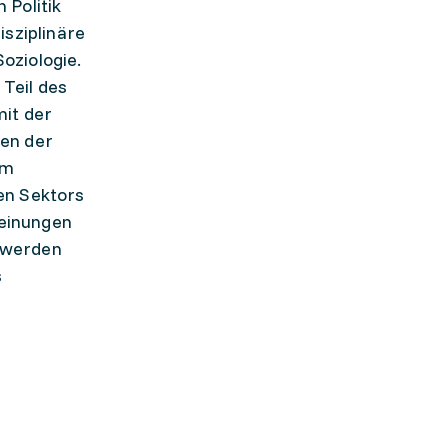
 Politik
isziplinäre
oziologie.
Teil des
it der
nen der
em
en Sektors
Meinungen
n werden
s