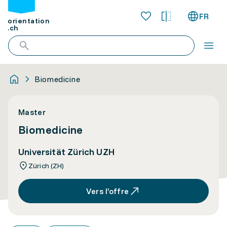
FR
orientation
.ch
Biomedicine
Master
Biomedicine
Universität Zürich UZH
Zürich (ZH)
Vers l’offre