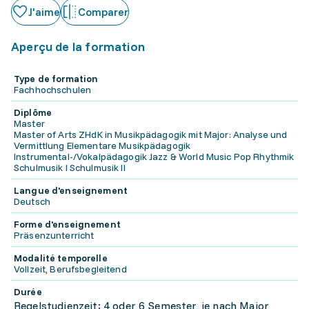
J'aime
Comparer
Aperçu de la formation
Type de formation
Fachhochschulen
Diplôme
Master
Master of Arts ZHdK in Musikpädagogik mit Major: Analyse und
Vermittlung Elementare Musikpädagogik
Instrumental-/Vokalpädagogik Jazz & World Music Pop Rhythmik
Schulmusik I Schulmusik II
Langue d'enseignement
Deutsch
Forme d'enseignement
Präsenzunterricht
Modalité temporelle
Vollzeit, Berufsbegleitend
Durée
Regelstudienzeit: 4 oder 6 Semester, je nach Major