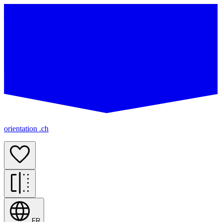
orientation .ch
FR