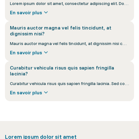
Lorem ipsum dolor sit amet, consectetur adipiscing elit. Donec interdum nisi at velit vulputate luctus. Vestibulum ante ipsum primis in faucibus orci luctus et ultrices posuere cubilia curae.
En savoir plus
Mauris auctor magna vel felis tincidunt, at
dignissim nisi?
Mauris auctor magna vel felis tincidunt, at dignissim nisi cursus. Pellentesque habitant morbi tristique senectus et netus et malesuada fames ac turpis egestas.
En savoir plus
Curabitur vehicula risus quis sapien fringilla
lacinia?
Curabitur vehicula risus quis sapien fringilla lacinia. Sed consequat eros eu orci convallis, a lacinia sapien pellentesque. Nullam euismod lacus vel purus suscipit.
En savoir plus
Lorem ipsum dolor sit amet