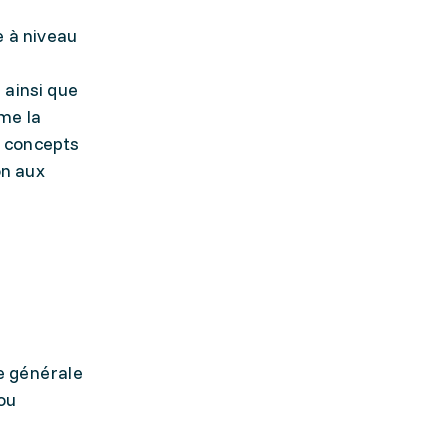
e à niveau
 ainsi que
mme la
s concepts
on aux
e générale
 ou