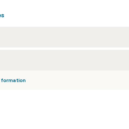
es
a formation