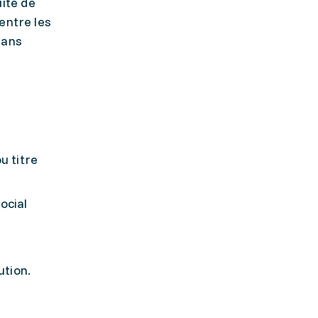
ite de
entre les
dans
u titre
ocial
ution.