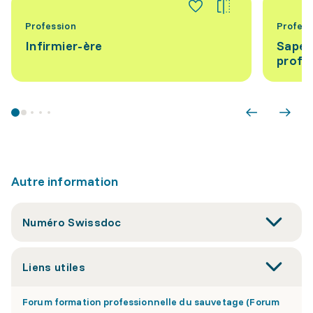
Profession
Profess
Infirmier-ère
Sapeu
profe
Autre information
Numéro Swissdoc
Liens utiles
Forum formation professionnelle du sauvetage (Forum