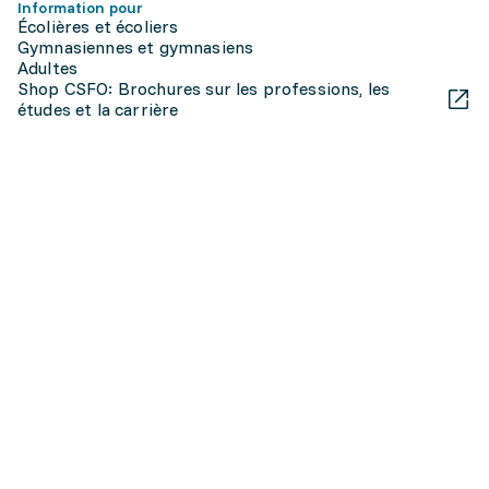
Information pour
Écolières et écoliers
Gymnasiennes et gymnasiens
Adultes
Shop CSFO: Brochures sur les professions, les
études et la carrière
Contacter orientation.ch
Une prestation fournie par le CSFO sur mandat des cantons (CDIP) et
avec le soutien de la Confédération (SEFRI)
En collaboration avec:
Impressum
Protection des données
Accessibilité
Utilisation