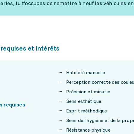
eries, tu t'occupes de remettre à neuf les véhicules
 requises et intérêts
Habileté manuelle
Perception correcte des coule
Précision et minutie
Sens esthétique
s requises
Esprit méthodique
Sens de l'hygiène et de la prop
Résistance physique