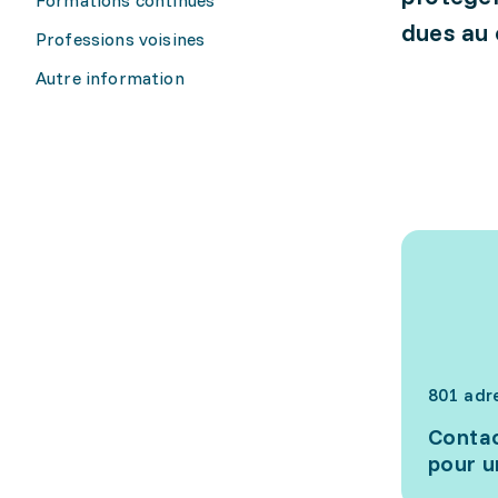
dues au 
Professions voisines
Autre information
801 adr
Contac
pour u