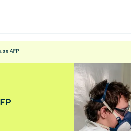
euse AFP
AFP