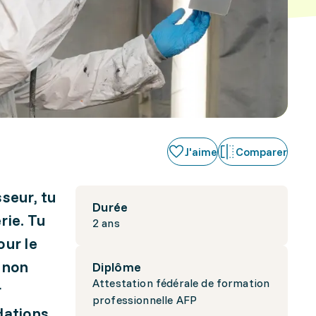
J'aime
Comparer
seur, tu
Durée
rie. Tu
2 ans
our le
 non
Diplôme
Attestation fédérale de formation
r
professionnelle AFP
dations