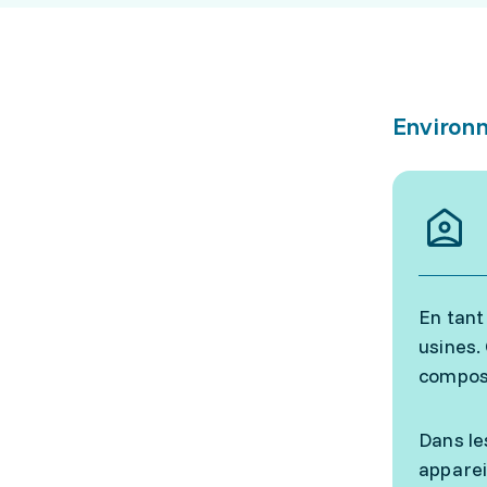
Environn
En tant
usines.
composé
Dans le
apparei