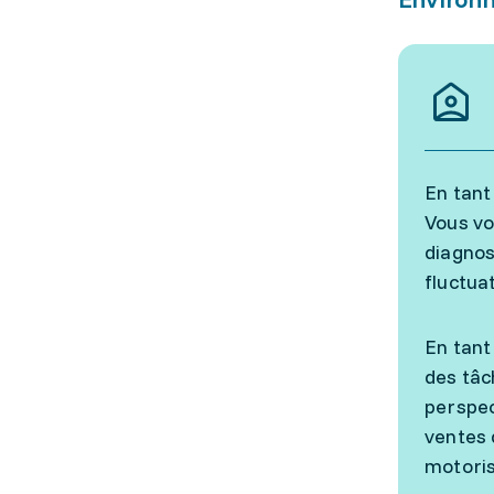
En tant
Vous vo
diagnos
fluctua
En tant
des tâc
perspec
ventes 
motoris