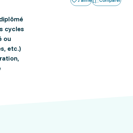
J'aime
Comparer
 diplômé
s cycles
é ou
, etc.)
ration,
e