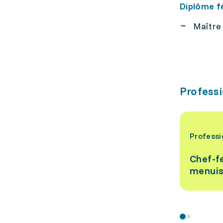
Diplôme f
Maître
Professi
Professi
Chef-f
menuis