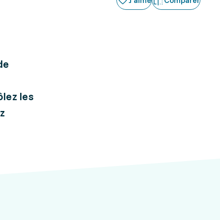
J'aime
Comparer
de
lez les
ez