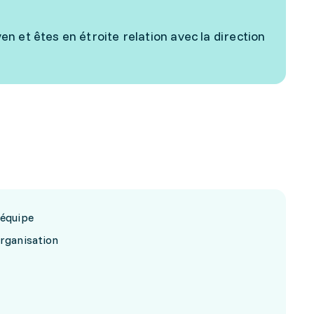
 et êtes en étroite relation avec la direction
 équipe
organisation