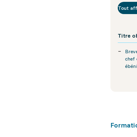
Tout af
Titre 
Breve
chef 
ébéni
Formati