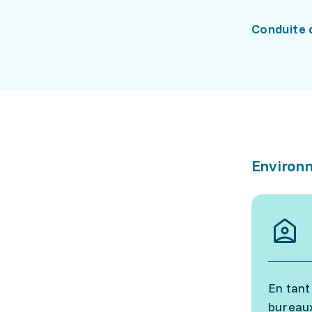
Conduite 
Environn
En tant
bureau