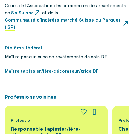
Cours de l'Association des commerces des revêtements
de
SolSuisse
et de la
Communauté d'Intérêts marché Suisse du Parquet
(ISP)
Diplôme fédéral
Maître poseur-euse de revêtements de sols DF
Maître tapissier/ière-décorateur/trice DF
Professions voisines
Profession
Profess
Responsable tapissier/ière-
Chef-