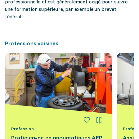
professionnelle et est généralement exigé pour suivre
une formation supérieure, par exemple un brevet
fédéral.
Professions voisines
Profession
Profess
Praticien-ne en pneumatiques AFP
Assis