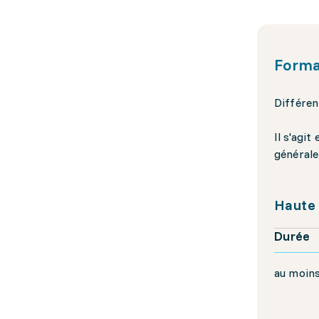
Forma
Différen
Il s'agi
générale
Haute 
Durée
au moins