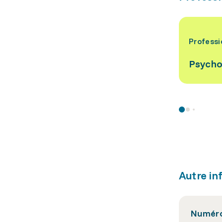
Professi
Psycho
Autre in
Numéro