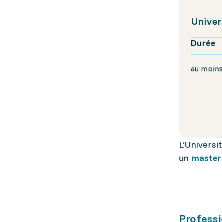
Univer
Durée
au moin
L’Universi
un
master 
Professi