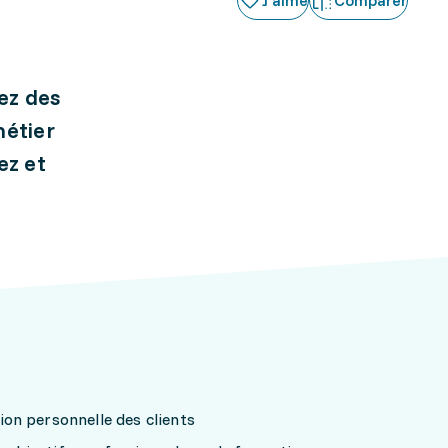
J'aime
Comparer
dez des
métier
ez et
ation personnelle des clients