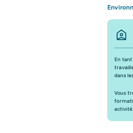
Environn
En tant
travail
dans le
Vous tr
formati
activité