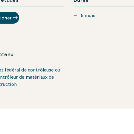
5 mois
ficher
obtenu
t fédéral de contrôleuse ou
ntrôleur de matériaux de
truction