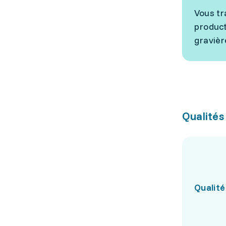
Vous tr
product
gravièr
Qualités
Qualité