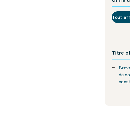
Tout af
Titre 
Breve
de co
cons