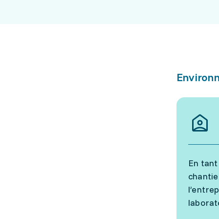
Environn
En tant
chantie
l’entre
laborat