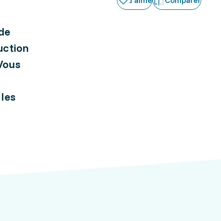
J'aime
Comparer
 de
uction
 Vous
 les