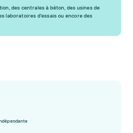
ion, des centrales à béton, des usines de
es laboratoires d'essais ou encore des
 indépendante