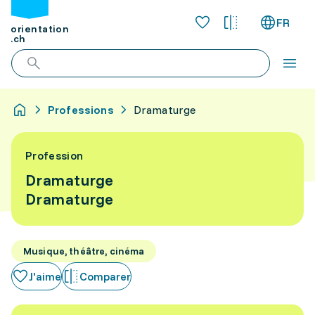
FR
orientation
.ch
Professions
Dramaturge
Profession
Dramaturge
Dramaturge
Musique, théâtre, cinéma
J'aime
Comparer