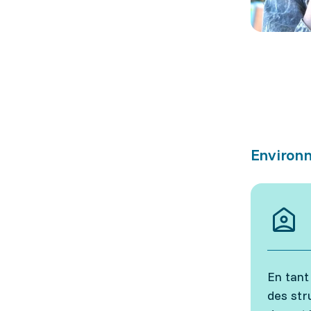
Environn
En tant
des str