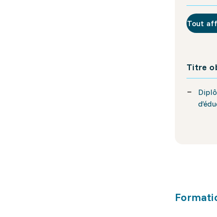
Tout af
Titre 
Diplô
d’édu
Formati