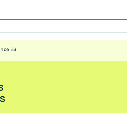
ance ES
S
ES