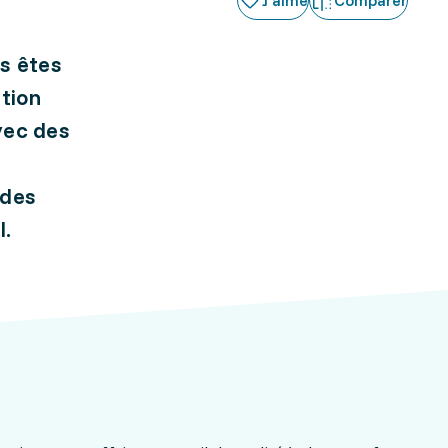
J'aime
Comparer
us êtes
ation
vec des
 des
l.