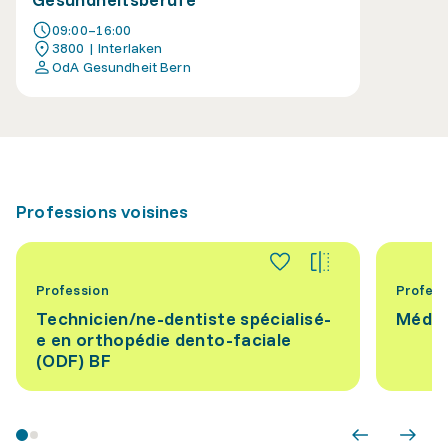
09:00–16:00
3800 | Interlaken
OdA Gesundheit Bern
Professions voisines
Profession
Profess
Technicien/ne-dentiste spécialisé-
Médec
e en orthopédie dento-faciale
(ODF) BF