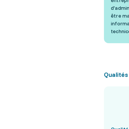
entrepr
d'admin
être ma
informa
technic
Qualités