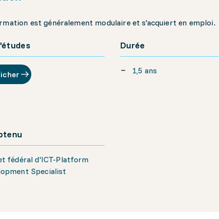
rmation est généralement modulaire et s'acquiert en emploi.
'études
Durée
1,5 ans
ficher
obtenu
t fédéral d'ICT-Platform
lopment Specialist