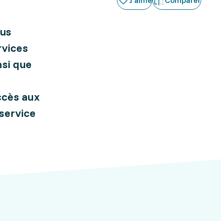
J'aime
Comparer
ous
rvices
nsi que
ccès aux
 service