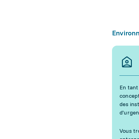
Environn
En tant
concept
des ins
d'urge
Vous tr