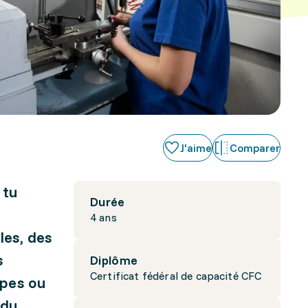
J'aime
Comparer
 tu
Durée
4 ans
les, des
s
Diplôme
Certificat fédéral de capacité CFC
ypes ou
 du