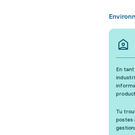
Environn
En tant
industr
informa
product
Tu trou
postes 
gestion