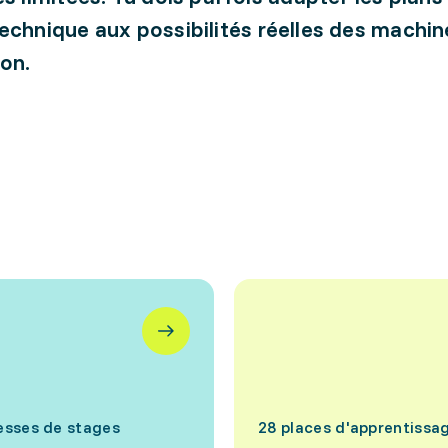
echnique aux possibilités réelles des machin
on.
esses de stages
28 places d'apprentissa