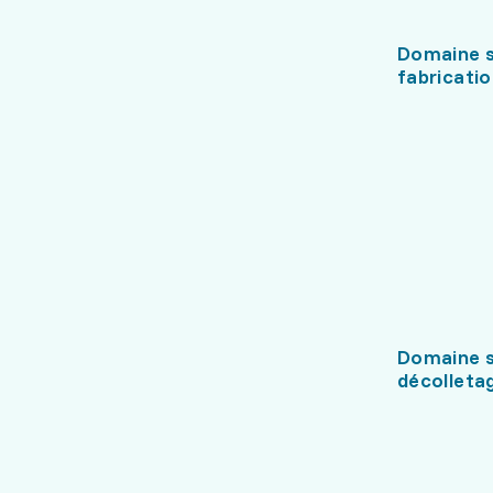
Domaine s
fabricati
Domaine s
décolleta