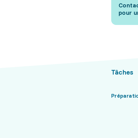
Contac
pour u
Tâches
Préparatio