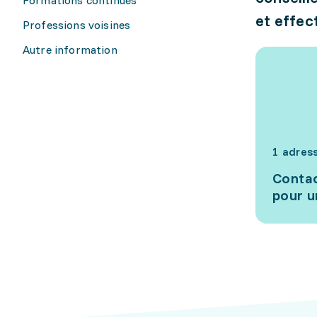
et effec
Professions voisines
Autre information
1 adres
Contac
pour u