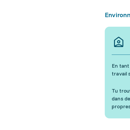
Environn
En tant 
travail 
Tu trou
dans de 
propres