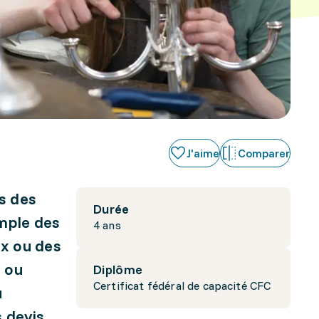
J'aime
Comparer
es des
Durée
emple des
4 ans
ux ou des
s ou
Diplôme
Certificat fédéral de capacité CFC
u
s devis