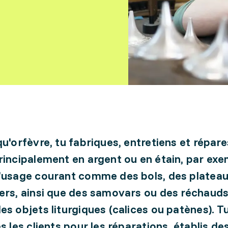
qu'orfèvre, tu fabriques, entretiens et répar
rincipalement en argent ou en étain, par ex
’usage courant comme des bols, des platea
ers, ainsi que des samovars ou des réchaud
es objets liturgiques (calices ou patènes). T
s les clients pour les réparations, établis de