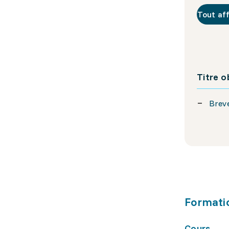
Tout af
Titre 
Breve
Formati
Cours