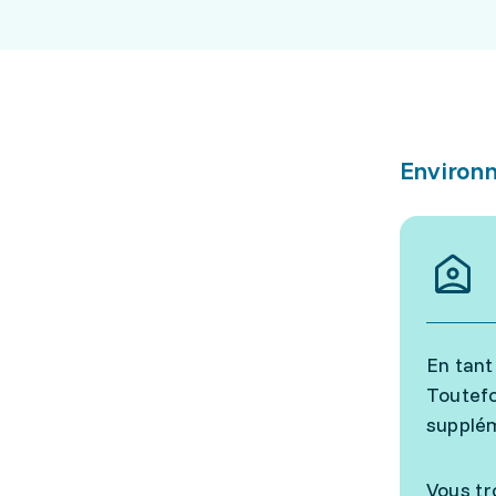
Environn
En tant
Toutefo
supplém
Vous tr