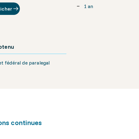
1 an
ficher
obtenu
t fédéral de paralegal
ons continues