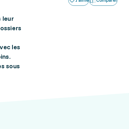
J'aime
Comparer
 leur
dossiers
vec les
ins.
es sous