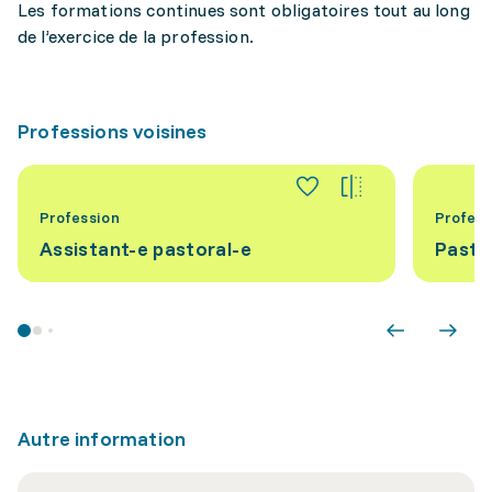
Les formations continues sont obligatoires tout au long
de l’exercice de la profession.
Professions voisines
Profession
Profess
Assistant-e pastoral-e
Paste
Autre information