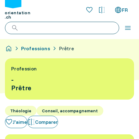
FR
orientation
.ch
Professions
Prêtre
Profession
-
Prêtre
Théologie
Conseil, accompagnement
J'aime
Comparer