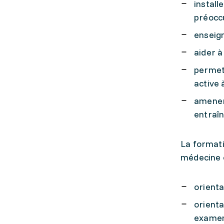
install
préoccu
enseign
aider à
permett
active 
amener 
entraî
La formati
médecine o
orienta
orienta
examen