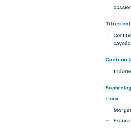
dossier
Titres ob
Certifi
caycéd
Contenu (à
théorie
Sophrolog
Lieux
Morges
France 