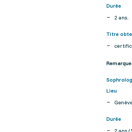
Durée
2 ans.
Titre obt
certifi
Remarque
Sophrolog
Lieu
Genève
Durée
2 ans (