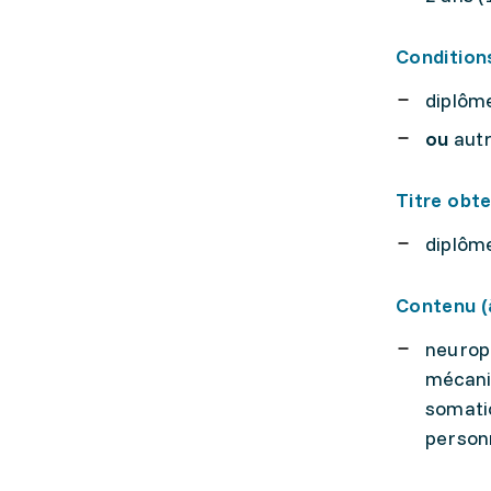
Condition
diplôme
ou
autr
Titre obt
diplôm
Contenu (à
neuroph
mécanis
somatic
personn