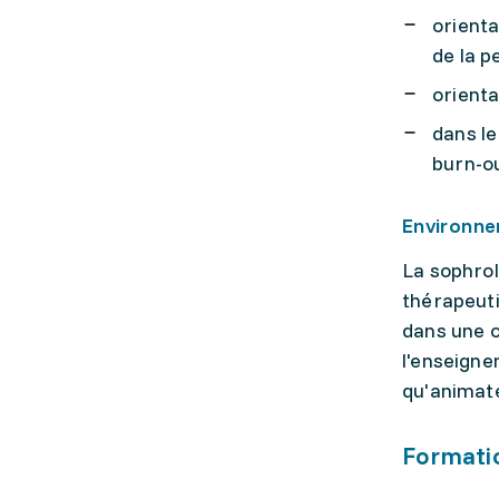
orienta
de la pe
orienta
dans le
burn-ou
Environne
La sophrol
thérapeuti
dans une o
l'enseigne
qu'animate
Formati