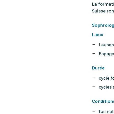
La formati
Suisse ro
Sophrolog
Lieux
Lausan
Espagne
Durée
cycle f
cycles 
Condition
formati