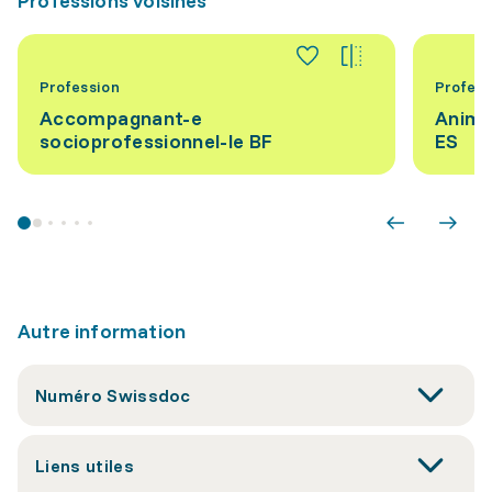
Professions voisines
Profession
Profess
Accompagnant-e
Anima
socioprofessionnel-le BF
ES
Autre information
Numéro Swissdoc
Liens utiles