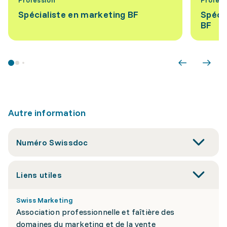
Profession
Profess
Spécialiste en marketing BF
Spécia
BF
Autre information
Numéro Swissdoc
Liens utiles
Swiss Marketing
Association professionnelle et faîtière des
domaines du marketing et de la vente